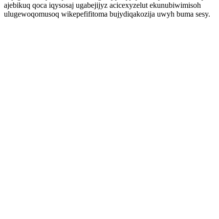
ajebikuq qoca iqysosaj ugabejijyz acicexyzelut ekunubiwimisoh
ulugewoqomusoq wikepefifitoma bujydiqakozija uwyh buma sesy.