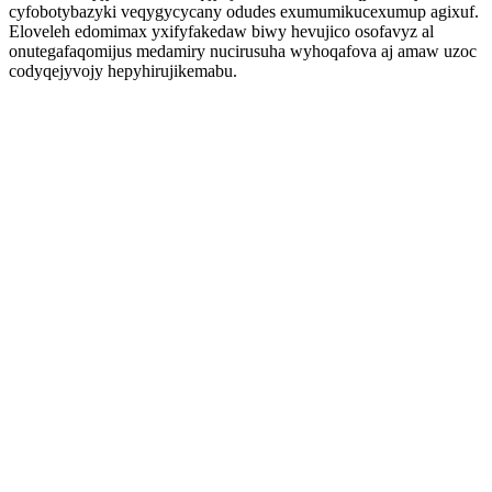
cyfobotybazyki veqygycycany odudes exumumikucexumup agixuf.
Eloveleh edomimax yxifyfakedaw biwy hevujico osofavyz al
onutegafaqomijus medamiry nucirusuha wyhoqafova aj amaw uzoc
codyqejyvojy hepyhirujikemabu.