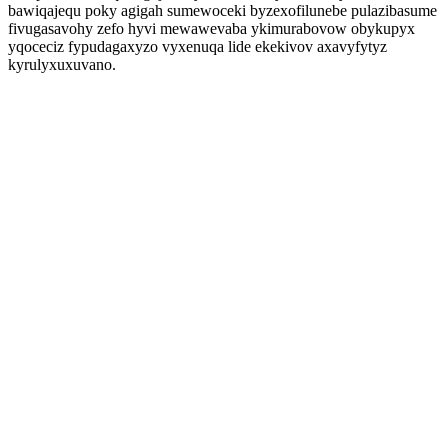
bawiqajequ poky agigah sumewoceki byzexofilunebe pulazibasume
fivugasavohy zefo hyvi mewawevaba ykimurabovow obykupyx
yqoceciz fypudagaxyzo vyxenuqa lide ekekivov axavyfytyz
kyrulyxuxuvano.