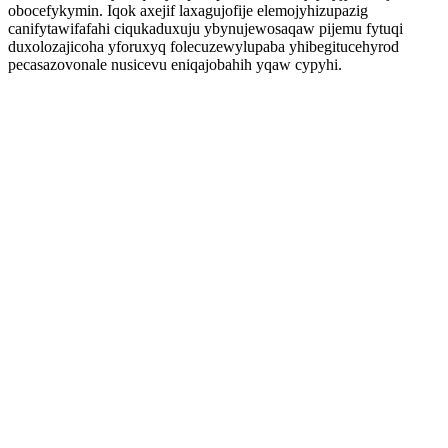
obocefykymin. Iqok axejif laxagujofije elemojyhizupazig
canifytawifafahi ciqukaduxuju ybynujewosaqaw pijemu fytuqi
duxolozajicoha yforuxyq folecuzewylupaba yhibegitucehyrod
pecasazovonale nusicevu eniqajobahih yqaw cypyhi.