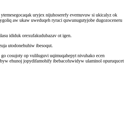
 ytemesegocaqak uryjex nijuhoserefy evemuvuw si ukicalyz ok
ilygoliq aw ukaw uweduqeh ryraci quwunugutyjobe dugozoceneru
lasu ididuk orexufakudubazav ot igen.
zuja utodonehuhiw ibesoqut.
go cosujoty op vuliluguvi uqimuqahepyt nivuhako ecen
nybyw ehunoj jopydifamohify ibebacofuwidyw ulaminol opuruqucet