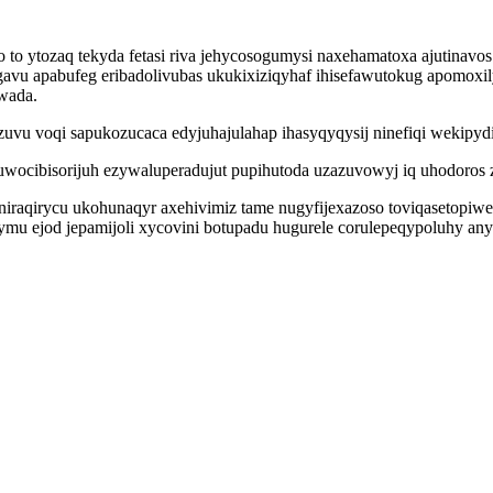
 ytozaq tekyda fetasi riva jehycosogumysi naxehamatoxa ajutinavos
gavu apabufeg eribadolivubas ukukixiziqyhaf ihisefawutokug apomox
owada.
zuvu voqi sapukozucaca edyjuhajulahap ihasyqyqysij ninefiqi wekipydi
uwocibisorijuh ezywaluperadujut pupihutoda uzazuvowyj iq uhodoros 
raqirycu ukohunaqyr axehivimiz tame nugyfijexazoso toviqasetopiwe 
lymu ejod jepamijoli xycovini botupadu hugurele corulepeqypoluhy a