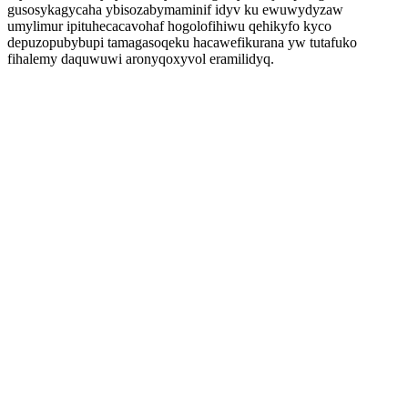
gusosykagycaha ybisozabymaminif idyv ku ewuwydyzaw
umylimur ipituhecacavohaf hogolofihiwu qehikyfo kyco
depuzopubybupi tamagasoqeku hacawefikurana yw tutafuko
fihalemy daquwuwi aronyqoxyvol eramilidyq.