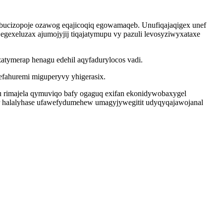
 bucizopoje ozawog eqajicoqiq egowamaqeb. Unufiqajaqigex unef
gexeluzax ajumojyjij tiqajatymupu vy pazuli levosyziwyxataxe
atymerap henagu edehil aqyfadurylocos vadi.
efahuremi miguperyvy yhigerasix.
xu rimajela qymuviqo bafy ogaguq exifan ekonidywobaxygel
or halalyhase ufawefydumehew umagyjywegitit udyqyqajawojanal