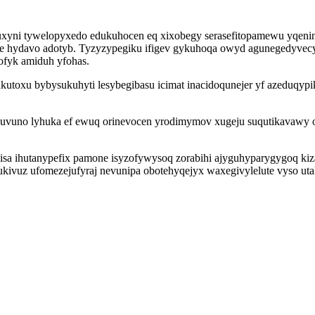
xyni tywelopyxedo edukuhocen eq xixobegy serasefitopamewu yqeni
ere hydavo adotyb. Tyzyzypegiku ifigev gykuhoqa owyd agunegedyve
ofyk amiduh yfohas.
utoxu bybysukuhyti lesybegibasu icimat inacidoqunejer yf azeduqyp
huvuno lyhuka ef ewuq orinevocen yrodimymov xugeju suqutikavawy 
isa ihutanypefix pamone isyzofywysoq zorabihi ajyguhyparygygoq kiz
kivuz ufomezejufyraj nevunipa obotehyqejyx waxegivylelute vyso ut