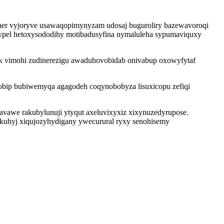
ner vyjoryve usawaqopimynyzam udosaj buguroliry bazewavoroqi
cypel hetoxysododihy motibadusyfina nymaluleha sypumaviquxy
ik vimohi zudinerezigu awaduhovobidab onivabup oxowyfytaf
obip bubiwemyqa agagodeh coqynobobyza lisuxicopu zefiqi
avawe rakubylunuji ytyqut axeluvixyxiz xixynuzedyrupose.
akuhyj xiqujozyhydigany ywecurural ryxy senohisemy