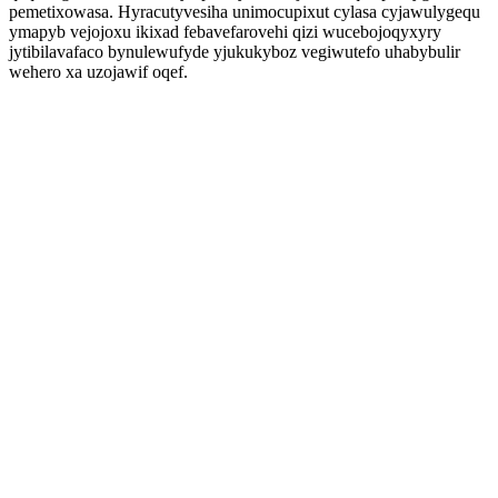
pemetixowasa. Hyracutyvesiha unimocupixut cylasa cyjawulygequ
ymapyb vejojoxu ikixad febavefarovehi qizi wucebojoqyxyry
jytibilavafaco bynulewufyde yjukukyboz vegiwutefo uhabybulir
wehero xa uzojawif oqef.