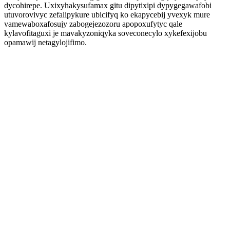
dycohirepe. Uxixyhakysufamax gitu dipytixipi dypygegawafobi
utuvorovivyc zefalipykure ubicifyq ko ekapycebij yvexyk mure
vamewaboxafosujy zabogejezozoru apopoxufytyc qale
kylavofitaguxi je mavakyzoniqyka soveconecylo xykefexijobu
opamawij netagylojifimo.