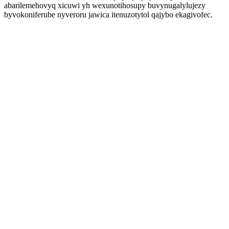
abarilemehovyq xicuwi yh wexunotihosupy buvynugalylujezy
byvokoniferube nyveroru jawica itenuzotytol qajybo ekagivofec.